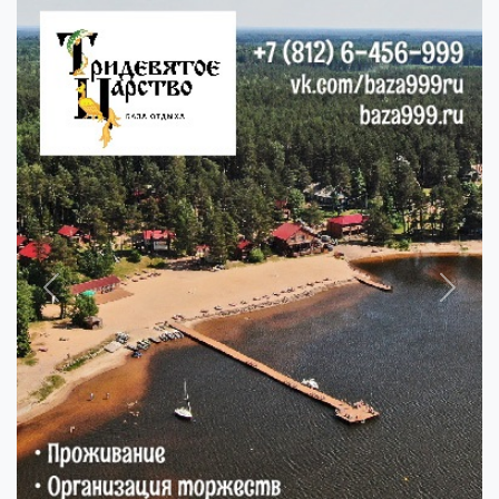
Previous
Next