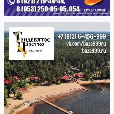
Previous
Next