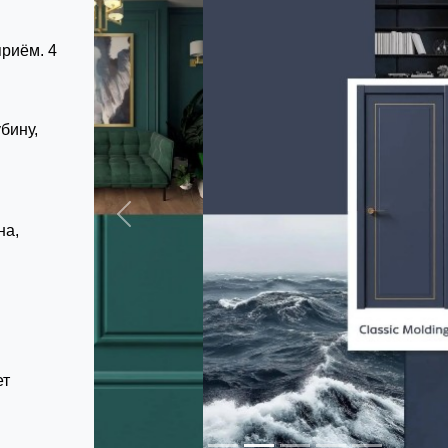
приём. 4
бину,
Previous
на,
ет