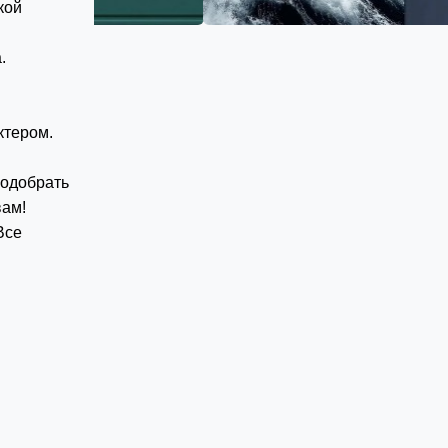
кой
.
ктером.
одобрать
вам!
Все