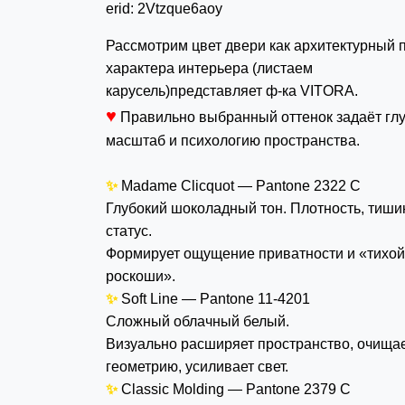
erid:
2Vtzque6aoy
Рассмотрим цвет двери как архитектурный 
характера интерьера (листаем
карусель)представляет ф-ка VITORA.
♥
Правильно выбранный оттенок задаёт глу
масштаб и психологию пространства.
✨
Madame Clicquot — Pantone 2322 C
Глубокий шоколадный тон. Плотность, тиши
статус.
Формирует ощущение приватности и «тихой
роскоши».
✨
Soft Line — Pantone 11-4201
Сложный облачный белый.
Визуально расширяет пространство, очища
геометрию, усиливает свет.
✨
Classic Molding — Pantone 2379 C