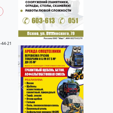
Previous
Next
ь
-44-21
Previous
Next